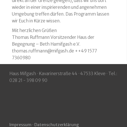
direkt an der Grenze gelegen), dass wir uns dort
wieder in einer inspirierenden und angenehmen
Umgebung treffen dürfen. Das Programm lassen
wir Euch in Kürze wissen.
Mit herzlichen Grüßen
Thomas Ruffmann Vorsitzender Haus der
Begegnung – Beth Hamifgash e.V.
thomas.ruffmann@mifgash.de ++49 1577
7360980
Haus Mifgash · Kavarinerstraße 44 · 47533 Kleve · Tel.:
028 21 - 398 09 90
Impressum · Datenschutzerklärung