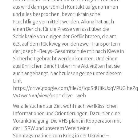
aus wird dann persönlich Kontakt aufgenommen
und alles besprochen, bevor ukrainische
FLüchtlinge vermittelt werden. Aliona hat auch
einen Bericht für die Presse verfasst über die
Schicksale von einigen der Geflüchteten, die am
6.3. auf dem Rückweg von den zwei Transportern
der Joseph-Beuys-Gesamtschule mit nach Kleve in
Sicherheit gebracht werden konnten. Und einen
ausführlichen Bericht über ihre Aktivitäten hat sie
auch angehängt. Nachzulesen gerne unter diesem
Link
https://drive.google.com/file/d/1qoSdU1ikUxqVPUGiheZ
V4Gwe5Va/view?usp=drive_web
Wir alle suchen zur Zeit wohl nach verlkässlichen
Informationen und Orientierungen. Dazu hier eine
Vorankündigung: Die VHS plant in Kooperation mit
der HSRW und unserem Verein eine
Sonntagsmatinee zum Krieg in der Ukraine –