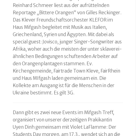
Reinhard Schmeer liest aus der aufrüttelnden
Reportage „Bittere Orangen“ von Gilles Reckinger.
Das Klever Freundschaftsorchester KLEFOR im
Haus Mifgash begleitet mit Musik aus Italien,
Griechenland, Syrien und Ägypten. Mit dabei als
special guest: Jovisco, junger Singer-Songwriter aus
Afrika, woher auch die meisten der unter sklaverei-
ähnlichen Bedingungen schuftenden Arbeiter auf
den Orangenplantagen stammen. Ev.
Kirchengemeinde, Fairtrade Town Kleve, FairRhein
und Haus MIfgash laden gemeinsam ein. Die
Kollekte am Ausgang ist für die Menschen in der
Ukraine bestimmt. Es gilt 3G.
Dann gibt es zwei neue Events im Mifgash Treff,
organisiert von unserer derzeitigen Prakikantin
Uyen Dinh gemeinsam mit Violet LaFlamme: Der
Students Day morgen, am 17.3., wendet sich an die