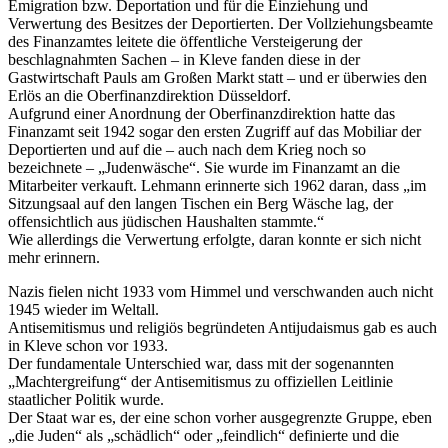
Emigration bzw. Deportation und für die Einziehung und
Verwertung des Besitzes der Deportierten. Der Vollziehungsbeamte
des Finanzamtes leitete die öffentliche Versteigerung der
beschlagnahmten Sachen – in Kleve fanden diese in der
Gastwirtschaft Pauls am Großen Markt statt – und er überwies den
Erlös an die Oberfinanzdirektion Düsseldorf.
Aufgrund einer Anordnung der Oberfinanzdirektion hatte das
Finanzamt seit 1942 sogar den ersten Zugriff auf das Mobiliar der
Deportierten und auf die – auch nach dem Krieg noch so
bezeichnete – „Judenwäsche“. Sie wurde im Finanzamt an die
Mitarbeiter verkauft. Lehmann erinnerte sich 1962 daran, dass „im
Sitzungsaal auf den langen Tischen ein Berg Wäsche lag, der
offensichtlich aus jüdischen Haushalten stammte.“
Wie allerdings die Verwertung erfolgte, daran konnte er sich nicht
mehr erinnern.
Nazis fielen nicht 1933 vom Himmel und verschwanden auch nicht
1945 wieder im Weltall.
Antisemitismus und religiös begründeten Antijudaismus gab es auch
in Kleve schon vor 1933.
Der fundamentale Unterschied war, dass mit der sogenannten
„Machtergreifung“ der Antisemitismus zu offiziellen Leitlinie
staatlicher Politik wurde.
Der Staat war es, der eine schon vorher ausgegrenzte Gruppe, eben
„die Juden“ als „schädlich“ oder „feindlich“ definierte und die