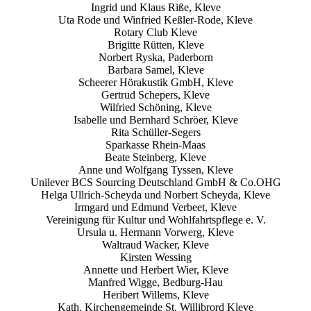
Ingrid und Klaus Riße, Kleve
Uta Rode und Winfried Keßler-Rode, Kleve
Rotary Club Kleve
Brigitte Rütten, Kleve
Norbert Ryska, Paderborn
Barbara Samel, Kleve
Scheerer Hörakustik GmbH, Kleve
Gertrud Schepers, Kleve
Wilfried Schöning, Kleve
Isabelle und Bernhard Schröer, Kleve
Rita Schüller-Segers
Sparkasse Rhein-Maas
Beate Steinberg, Kleve
Anne und Wolfgang Tyssen, Kleve
Unilever BCS Sourcing Deutschland GmbH & Co.OHG
Helga Ullrich-Scheyda und Norbert Scheyda, Kleve
Irmgard und Edmund Verbeet, Kleve
Vereinigung für Kultur und Wohlfahrtspflege e. V.
Ursula u. Hermann Vorwerg, Kleve
Waltraud Wacker, Kleve
Kirsten Wessing
Annette und Herbert Wier, Kleve
Manfred Wigge, Bedburg-Hau
Heribert Willems, Kleve
Kath. Kirchengemeinde St. Willibrord Kleve