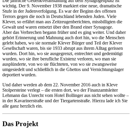
Die jährliche Gedenkveranstaltung auf dem Synagogenplatz ist
wichtig. Der 9. November 1938 markiert eine neue, dramatische
Stufe in der Judenverfolgung. Es war der Beginn des offenen
Terrors gegen die noch in Deutschland lebenden Juden. Viele
Klever, so erfährt man aus Zeitzeugenberichten, missbilligten die
Gewalt und waren entsetzt über den Brand einer Synagoge.
Aber das Verbrechen begann früher und es ging weiter. Und daher
gehört Erinnerung und Mahnung auch dort hin, wo die Menschen
gelebt haben, wo sie normale Klever Bürger und Teil der Klever
Gesellschaft waren, bis sie 1933 abrupt aus ihrem Alltag gerissen
wurden. Dort hin, wo sie ausgegrenzt, entrechtet und gedemütigt
wurden, wo sie ihre berufliche Existenz verloren, wo man sie
ausplünderte, von wo sie flüchteten, von wo sie zwangsweise
umgesiedelt und schließlich in die Ghettos und Vernichtungslager
deportiert wurden.
Und daher werden ab dem 22. November 2016 auch in Kleve
Stolpersteine verlegt – die ersten dort, wo der Finanzamtsleiter
Lehmann das Unrecht vom Hotel Bollinger aus nicht sehen wollte –
in der Kavarinerstraße und der Tiergartenstraße. Hierzu lade ich Sie
alle ganz herzlich ein.
Das Projekt