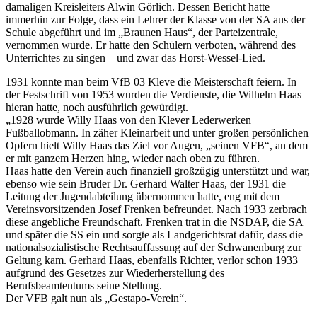
damaligen Kreisleiters Alwin Görlich. Dessen Bericht hatte
immerhin zur Folge, dass ein Lehrer der Klasse von der SA aus der
Schule abgeführt und im „Braunen Haus“, der Parteizentrale,
vernommen wurde. Er hatte den Schülern verboten, während des
Unterrichtes zu singen – und zwar das Horst-Wessel-Lied.
1931 konnte man beim VfB 03 Kleve die Meisterschaft feiern. In
der Festschrift von 1953 wurden die Verdienste, die Wilhelm Haas
hieran hatte, noch ausführlich gewürdigt.
„1928 wurde Willy Haas von den Klever Lederwerken
Fußballobmann. In zäher Kleinarbeit und unter großen persönlichen
Opfern hielt Willy Haas das Ziel vor Augen, „seinen VFB“, an dem
er mit ganzem Herzen hing, wieder nach oben zu führen.
Haas hatte den Verein auch finanziell großzügig unterstützt und war,
ebenso wie sein Bruder Dr. Gerhard Walter Haas, der 1931 die
Leitung der Jugendabteilung übernommen hatte, eng mit dem
Vereinsvorsitzenden Josef Frenken befreundet. Nach 1933 zerbrach
diese angebliche Freundschaft. Frenken trat in die NSDAP, die SA
und später die SS ein und sorgte als Landgerichtsrat dafür, dass die
nationalsozialistische Rechtsauffassung auf der Schwanenburg zur
Geltung kam. Gerhard Haas, ebenfalls Richter, verlor schon 1933
aufgrund des Gesetzes zur Wiederherstellung des
Berufsbeamtentums seine Stellung.
Der VFB galt nun als „Gestapo-Verein“.