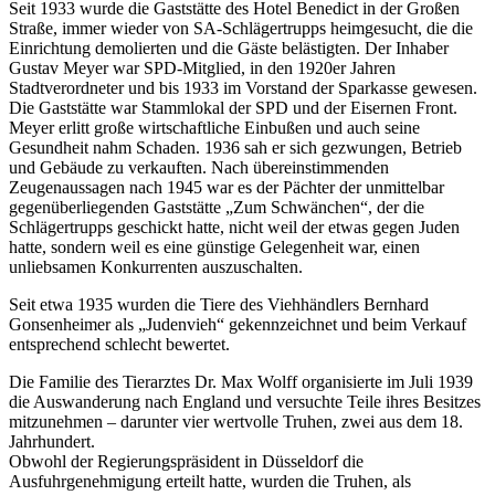
Seit 1933 wurde die Gaststätte des Hotel Benedict in der Großen
Straße, immer wieder von SA-Schlägertrupps heimgesucht, die die
Einrichtung demolierten und die Gäste belästigten. Der Inhaber
Gustav Meyer war SPD-Mitglied, in den 1920er Jahren
Stadtverordneter und bis 1933 im Vorstand der Sparkasse gewesen.
Die Gaststätte war Stammlokal der SPD und der Eisernen Front.
Meyer erlitt große wirtschaftliche Einbußen und auch seine
Gesundheit nahm Schaden. 1936 sah er sich gezwungen, Betrieb
und Gebäude zu verkauften. Nach übereinstimmenden
Zeugenaussagen nach 1945 war es der Pächter der unmittelbar
gegenüberliegenden Gaststätte „Zum Schwänchen“, der die
Schlägertrupps geschickt hatte, nicht weil der etwas gegen Juden
hatte, sondern weil es eine günstige Gelegenheit war, einen
unliebsamen Konkurrenten auszuschalten.
Seit etwa 1935 wurden die Tiere des Viehhändlers Bernhard
Gonsenheimer als „Judenvieh“ gekennzeichnet und beim Verkauf
entsprechend schlecht bewertet.
Die Familie des Tierarztes Dr. Max Wolff organisierte im Juli 1939
die Auswanderung nach England und versuchte Teile ihres Besitzes
mitzunehmen – darunter vier wertvolle Truhen, zwei aus dem 18.
Jahrhundert.
Obwohl der Regierungspräsident in Düsseldorf die
Ausfuhrgenehmigung erteilt hatte, wurden die Truhen, als