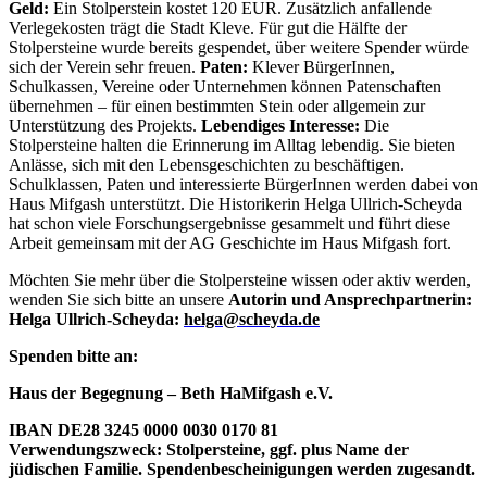
Geld:
Ein Stolperstein kostet 120 EUR. Zusätzlich anfallende
Verlegekosten trägt die Stadt Kleve. Für gut die Hälfte der
Stolpersteine wurde bereits gespendet, über weitere Spender würde
sich der Verein sehr freuen.
Paten:
Klever Bürger­Innen,
Schulkassen, Vereine oder Unternehmen können Patenschaften
übernehmen – für einen bestimmten Stein oder allgemein zur
Unterstützung des Projekts.
Lebendiges Interesse:
Die
Stolpersteine halten die Erinnerung im Alltag lebendig. Sie bieten
Anlässe, sich mit den Lebensgeschichten zu beschäftigen.
Schulklassen, Paten und interessierte Bürger­Innen werden dabei von
Haus Mifgash unterstützt. Die Historikerin Helga Ullrich-Scheyda
hat schon viele For­schungs­ergebnisse gesammelt und führt diese
Arbeit gemeinsam mit der AG Geschichte im Haus Mifgash fort.
Möchten Sie mehr über die Stolpersteine wissen oder aktiv werden,
wenden Sie sich bitte an unsere
Autorin und Ansprechpartnerin:
Helga Ullrich-Scheyda:
helga@scheyda.de
Spenden bitte an:
Haus der Begegnung – Beth HaMifgash e.V.
IBAN DE28 3245 0000 0030 0170 81
Verwendungszweck: Stolpersteine, ggf. plus Name der
jüdischen Familie. Spendenbescheinigungen werden zugesandt.