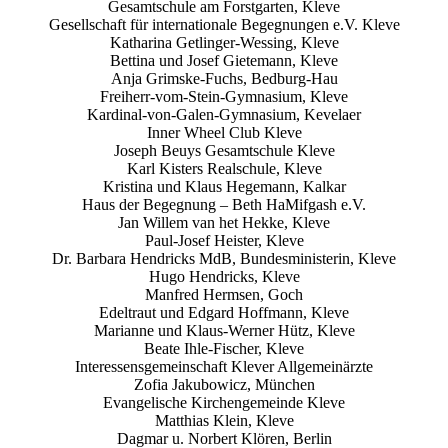
Gesamtschule am Forstgarten, Kleve
Gesellschaft für internationale Begegnungen e.V. Kleve
Katharina Getlinger-Wessing, Kleve
Bettina und Josef Gietemann, Kleve
Anja Grimske-Fuchs, Bedburg-Hau
Freiherr-vom-Stein-Gymnasium, Kleve
Kardinal-von-Galen-Gymnasium, Kevelaer
Inner Wheel Club Kleve
Joseph Beuys Gesamtschule Kleve
Karl Kisters Realschule, Kleve
Kristina und Klaus Hegemann, Kalkar
Haus der Begegnung – Beth HaMifgash e.V.
Jan Willem van het Hekke, Kleve
Paul-Josef Heister, Kleve
Dr. Barbara Hendricks MdB, Bundesministerin, Kleve
Hugo Hendricks, Kleve
Manfred Hermsen, Goch
Edeltraut und Edgard Hoffmann, Kleve
Marianne und Klaus-Werner Hütz, Kleve
Beate Ihle-Fischer, Kleve
Interessensgemeinschaft Klever Allgemeinärzte
Zofia Jakubowicz, München
Evangelische Kirchengemeinde Kleve
Matthias Klein, Kleve
Dagmar u. Norbert Klören, Berlin