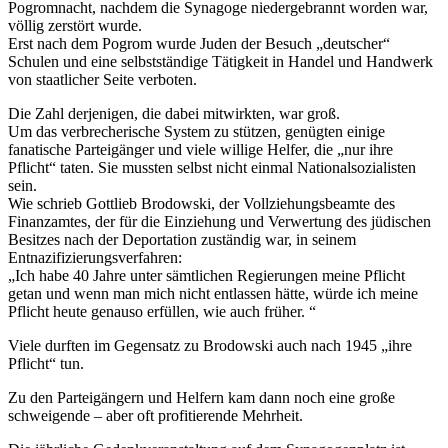
Pogromnacht, nachdem die Synagoge niedergebrannt worden war,
völlig zerstört wurde.
Erst nach dem Pogrom wurde Juden der Besuch „deutscher“
Schulen und eine selbstständige Tätigkeit in Handel und Handwerk
von staatlicher Seite verboten.
Die Zahl derjenigen, die dabei mitwirkten, war groß.
Um das verbrecherische System zu stützen, genügten einige
fanatische Parteigänger und viele willige Helfer, die „nur ihre
Pflicht“ taten. Sie mussten selbst nicht einmal Nationalsozialisten
sein.
Wie schrieb Gottlieb Brodowski, der Vollziehungsbeamte des
Finanzamtes, der für die Einziehung und Verwertung des jüdischen
Besitzes nach der Deportation zuständig war, in seinem
Entnazifizierungsverfahren:
„Ich habe 40 Jahre unter sämtlichen Regierungen meine Pflicht
getan und wenn man mich nicht entlassen hätte, würde ich meine
Pflicht heute genauso erfüllen, wie auch früher. “
Viele durften im Gegensatz zu Brodowski auch nach 1945 „ihre
Pflicht“ tun.
Zu den Parteigängern und Helfern kam dann noch eine große
schweigende – aber oft profitierende Mehrheit.