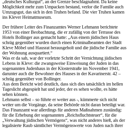
„deutsches Kulturgut“, an der Grenze beschlagnahmt. Da keine
Möglichkeit mehr zum Umpacken bestand, verlor die Familie auch
Umzugsgut, das sich in den Truhen befand. Die vier Truhen kamen
ins Klever Heimatmuseum.
Der frühere Leiter des Finanzamtes Werner Lehmann berichtete
1953 von einer Beobachtung, die er zufällig von der Terrasse des
Hotels Bollinger aus gemacht hatte: „Aus einem jüdischen Haus
schräg gegenüber wurden durch einen Kriminalbeamten der Stadt
Kleve Möbel und Hausrat herausgeholt und die jüdische Familie aus
der Wohnung ausquartiert.“
Was er da sah, war der vorletzte Schritt der Vernichtung jüdischen
Lebens in Kleve: die zwangsweise Einweisung der Juden in das
sogenannten Judenhaus in der Klosterstraße im November 1941,
darunter auch die Bewohner des Hauses in der Kavarinerstr. 42 –
schräg gegenüber von Bollinger.
Aus dem Bericht wird deutlich, dass sich dies tatsächlich im hellen
Tageslicht abgespielt hat und jeder, der es sehen wollte, es hätte
sehen können.
Lehmann selbst – so führte er weiter aus -, kümmerte sich nicht
weiter um die Vorgänge, da seine Behörde nicht daran beteiligt war.
Das Finanzamt war allerdings für anderen Maßnahmen zuständig:
für die Erhebung der sogenannten „Reichsfluchtsteuer“, für die
„Verwaltung jüdischen Vermögens“, was nicht anderes hieß, als der
legalisierte Raub sämtlicher Vermögenswerte von Juden nach ihrer