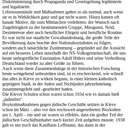
Diskriminierung durch Propaganda und Gesetzgebung legitimierte
und legalisierte.
Lebensumstände und Maßnahmen galten so als normal, auch wenn
sie es in Wirklichkeit ganz und gar nicht waren. Hinzu kamen oft
banale Motive, die zum Mitmachen verleiteten: der Wunsch nach
Zugehörigkeit zu der bestimmenden Gruppe, Missgunst, Neid,
Desinteresse aber auch beruflicher Ehrgeiz und berufliche Routine.
Es war nicht nur staatliche Gewaltandrohung, die große Teile der
Bevölkerung dazu brachte den Nationalsozialisten zu folgen,
sondern auch tatsächliche Zustimmung – gegründet auf die Aussicht
auf ein besseres Leben innerhalb der NS-Volksgemeinschaft, die uns
heute unbegreifliche Faszination Adolf Hitlers und seine Verheißung
Deutschland wieder zu alter Größe zu führen.
Auch wenn diese Zusammenhänge in der historischen Forschung
heute weitgehend unbestritten sind, ist es erschreckend, wie schnell
das alles in Kleve zu wirken begann, in einer kleinen katholisch
geprägten Stadt, in der Juden und Nichtjuden jahrzehntelang
zusammengelebt und -gearbeitet hatten.
Die Klever Schulen schon waren schon 1934 wie es damals hieß
„judenfrei“.
Boykottmaßnahmen gegen jüdische Geschäfte setzten in Kleve
schon im März – also vor den reichsweit angeordneten Boykotten
am 1. April – ein und sie waren so effektiv, dass ein großer Teil der
jüdischen Geschäftsinhaber nach kurzer Zeit aufgeben musste. 1938
gab es nur noch das Kaufhaus Leffmann, das dann in der